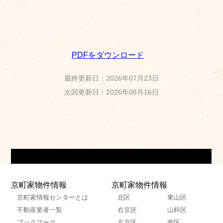
PDFをダウンロード
最終更新日：2026年07月23日
次回更新日：2026年08月16日
京町家物件情報
京町家物件情報
京町家情報センターとは
北区
東山区
不動産業者一覧
右京区
山科区
ブックマーク
左京区
南区