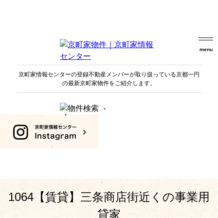
menu
京町家情報センターの登録不動産メンバーが取り扱っている京都一円
の最新京町家物件をご紹介します。
京都市内のエリア
賃貸 or 売買
賃貸
売買
住居 or 店舗
住居利用
店舗利用
1064【賃貸】三条商店街近くの事業用
金額エリア設定
貸家
金額エリア