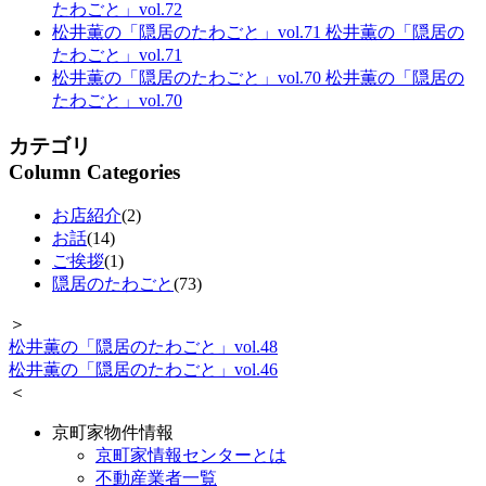
たわごと」vol.72
松井薫の「隠居のたわごと」vol.71
松井薫の「隠居の
たわごと」vol.71
松井薫の「隠居のたわごと」vol.70
松井薫の「隠居の
たわごと」vol.70
カテゴリ
Column Categories
お店紹介
(2)
お話
(14)
ご挨拶
(1)
隠居のたわごと
(73)
＞
松井薫の「隠居のたわごと」vol.48
松井薫の「隠居のたわごと」vol.46
＜
京町家物件情報
京町家情報センターとは
不動産業者一覧