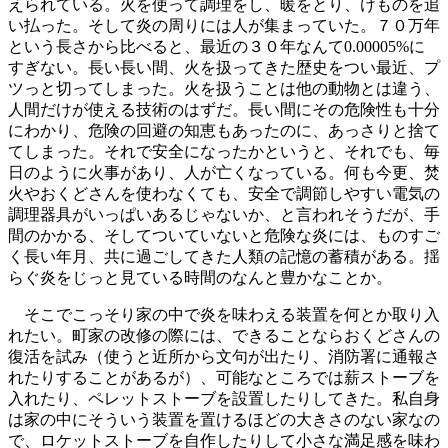
えられている。火を使って調理をし、暖をとり、けものを追
い払った。そして炎の周りには人が集まっていた。７０万年
という長さから比べると、最近の３０年なんて0.00005%に
すぎない。長い長い間、火を扱ってきた歴史をつい最近、プ
ツっと切ってしまった。火を扱うことは他の動物とは違う、
人間だけが使える技術のはずだ。長い間にその危険性も十分
にわかり、危険の回避の知恵もあったのに、あっさりと捨て
てしまった。それで安全になったかというと、それでも、毎
日のように火事があり、人が亡くなっている。何も今更、焚
火やおくどさんを使わなくても、安全で調節しやすい電気の
調理器具がいっぱいあるじゃないか、と言われそうだが、手
間のかかる、そしてついていないと危険な炎には、ものすご
く長い年月、共に過ごしてきた人類の記憶の蓄積がある。揺
らぐ炎をじっと見ている時間のなんと豊かなことか。
そこでこっそり家の中で炎を味わえる装置を何とか取り入
れたい。町家の改修の際には、できることならおくどさんの
復活を試み（使うと近所から文句が出たり、消防署に通報さ
れたりすることがあるが）、可能なところでは薪ストーブを
入れたり、ペレットストーブを設置したりしてきた。私自身
は家の中にそういう装置を置けるほどの大きさのない家なの
で、ロケットストーブを自作したりして小さな満足感を味わ