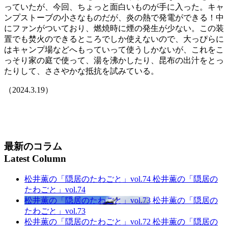
っていたが、今回、ちょっと面白いものが手に入った。キャ
ンプストーブの小さなものだが、炎の熱で発電ができる！中
にファンがついており、燃焼時に煙の発生が少ない。この装
置でも焚火のできるところでしか使えないので、大っぴらに
はキャンプ場などへもっていって使うしかないが、これをこ
っそり家の庭で使って、湯を沸かしたり、昆布の出汁をとっ
たりして、ささやかな抵抗を試みている。
（2024.3.19）
最新のコラム
Latest Column
松井薫の「隠居のたわごと」vol.74
松井薫の「隠居の
たわごと」vol.74
松井薫の「隠居のたわごと」vol.73
松井薫の「隠居の
たわごと」vol.73
松井薫の「隠居のたわごと」vol.72
松井薫の「隠居の