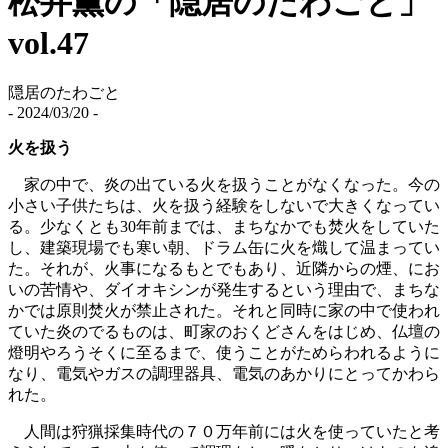
松井薫の「隠居のたわごと」
vol.47
隠居のたわごと
- 2024/03/20 -
火を扱う
家の中で、炎の出ている火を扱うことがなくなった。今の
小さい子供たちは、火を扱う経験をしないで大きくなってい
る。少なくとも30年前までは、まちなかでも焚火をしていた
し、建築現場でも寒い朝、ドラム缶に火を熾して温まってい
た。それが、火事になるもとでもあり、近隣からの煙、にお
いの苦情や、ダイオキシンが発生するという理由で、まちな
かでは原則焚火が禁止された。それと同時に家の中で使われ
ていた炎のでるものは、町家のおくどさんをはじめ、仏壇の
燈明やろうそくに至るまで、使うことがためらわれるように
なり、電気やガスの調理器具、電気のあかりにとってかわら
れた。
人間は狩猟採集時代の７０万年前には火を使っていたと考